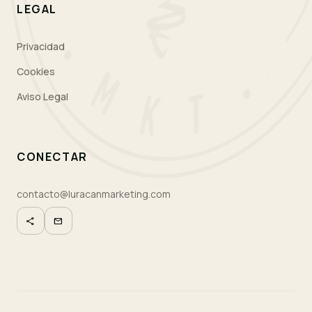
LEGAL
Privacidad
Cookies
Aviso Legal
CONECTAR
contacto@luracanmarketing.com
share
mail